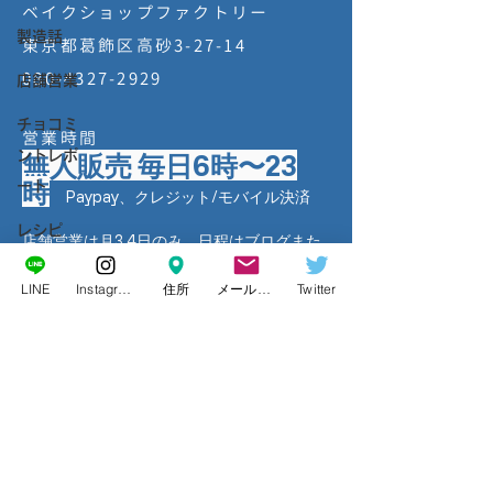
ベイクショップファクトリー
製造話
東京都葛飾区高砂3-27-14
080-4327-2929
店舗営業
チョコミ
営業時間
ントレポ
無人販売 毎日6時〜23
時
ート
Paypay、クレジット/モバイル決済
レシピ
店舗営業は月3,4日のみ 日程はブログまた
はSNSでご確認ください
カフェレ
LINE
Instagram
住所
メールアドレス
Twitter
ポート
Factoryを応援してください
通販
チョコミントを一緒に守ってくれるサポーターさん
大募集！一口5万円から応援いただけます
プライバシーポリシー
特定商取引に関する法律に基づく表示