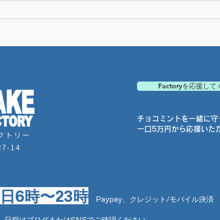
有楽町ポップアップラインナ
有楽
ップ2
ップ
Factoryを応援し
チョコミントを一緒に守
一口5万円から応援いた
クトリー
7-14
日6時〜23時
Paypay、クレジット/モバイル決済
み 日程はブログまたはSNSでご確認ください