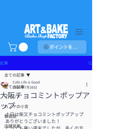
ポイントを表示
記事
全ての記事
Cafe Life is Good
全ての記事
2024年7月30日
大阪チョコミントポップア
イベント
ップ
カノヤの小言
土日は柴又チョコミントポップアップ
製造話
ありがとうございました！
店舗営業
とっても暑い週末でしたが、多くの方