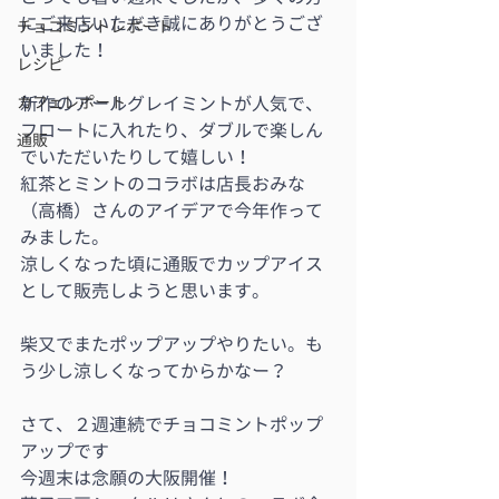
にご来店いただき誠にありがとうござ
チョコミントレポート
いました！
レシピ
カフェレポート
新作のアールグレイミントが人気で、
フロートに入れたり、ダブルで楽しん
通販
でいただいたりして嬉しい！
紅茶とミントのコラボは店長おみな
（高橋）さんのアイデアで今年作って
みました。
涼しくなった頃に通販でカップアイス
として販売しようと思います。
柴又でまたポップアップやりたい。も
う少し涼しくなってからかなー？
さて、２週連続でチョコミントポップ
アップです
今週末は念願の大阪開催！