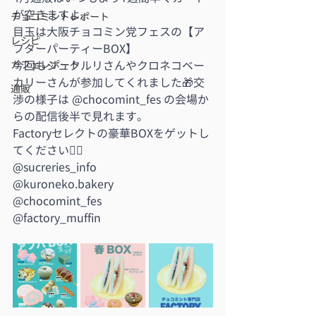
が空きますよ。
チョコミントレポート
目玉は大阪チョコミン党フェスの【ア
レシピ
フターパーティーBOX】
カフェレポート
今回もシュクルリさんやクロネコベー
カリーさんが参加してくれました🎁交
通販
渉の様子は @chocomint_fes の会場か
らの配信後半で見れます。
Factoryセレクトの豪華BOXをゲットし
てください❤️‍🔥
@sucreries_info 
@kuroneko.bakery 
@chocomint_fes 
@factory_muffin 