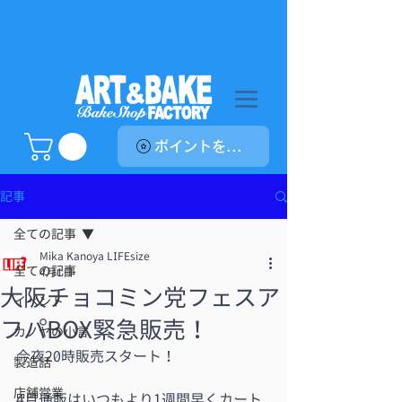
ポイントを表示
記事
全ての記事
Mika Kanoya LIFEsize
全ての記事
4月1日
大阪チョコミン党フェスア
イベント
フパBOX緊急販売！
カノヤの小言
今夜20時販売スタート！
製造話
店舗営業
4月通販はいつもより1週間早くカート