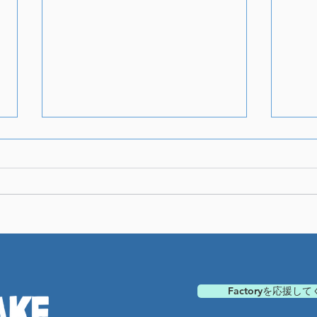
有楽町ポップアップラインナ
有楽
ップ2
ップ
Factoryを応援し