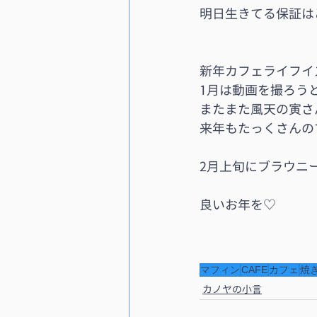
明日生きてる保証は
新年カフェライフイ
1月は動画を撮ろう
またまた風天の寅さ
来年もたっくさんの
2月上旬にブラウニ
良いお年を♡
マフィン
CAFE
カフェ
焼
カノヤの小言