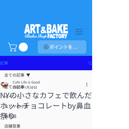
ポイントを表示
記事
全ての記事
Cafe Life is Good
全ての記事
2023年1月30日
NYの小さなカフェで飲んだ
イベント
ホットチョコレートby鼻血
カノヤの小言
祭り
製造話
店舗営業