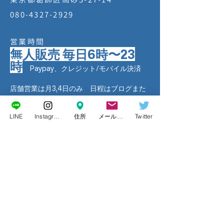
080-4327-2929
営業時間
無人販売 毎日6時〜23
時
Paypay、クレジット/モバイル決済
店舗営業は月3,4日のみ 日程はブログまた
はSNSでご確認ください
LINE
Instagram
住所
メールアドレス
Twitter
Factoryを応援してください
チョコミントを一緒に守ってくれるサポーターさん
大募集！一口5万円から応援いただけます
プライバシーポリシー
特定商取引に関する法律に基づく表示