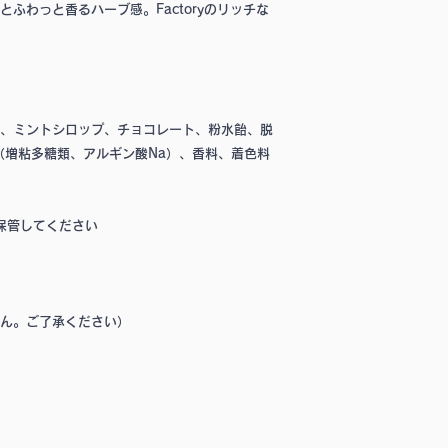
ふわっと香るハーブ感。Factoryのリッチな
・お客様のもとで、
・パッケージ（袋・
・その他、商品紹介
ている商品
（３）返品等にかか
、ミントシロップ、チョコレート、粉水飴、脱
（増粘多糖類、アルギン酸Na）、香料、着色料
（４）返金は、返送
支払い方法に応じて
保管してください
ん。ご了承ください）