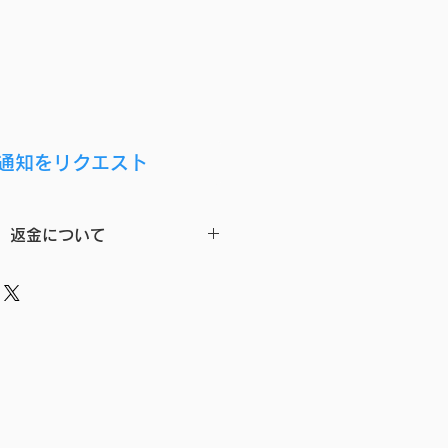
通知をリクエスト
、返金について
客様のご都合によるキャンセル、返
ておりませんのであらかじめご了承
任で商品に不備があった場合に限
3日以内であれば返品が可能です
らず、下記の商品についてはキャ
をお受けすることができませんの
商品
上経過した商品