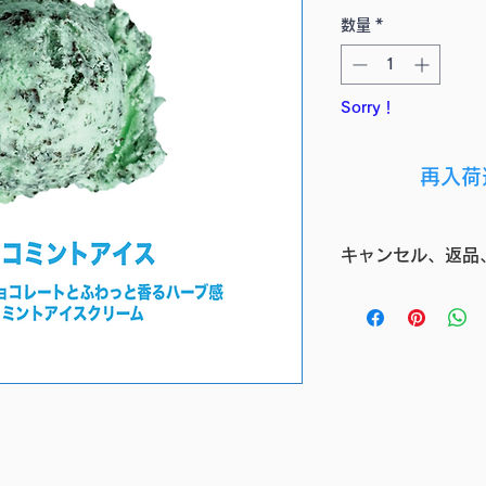
格
数量
*
Sorry！
再入荷
キャンセル、返品
（１）原則としてお
品、交換は受け付け
ください弊社側の責
り、商品到着日より
（２）前項にかかわ
ンセル、返品、交換
で、ご注意ください
・ご使用になられた
・商品到着後3日以