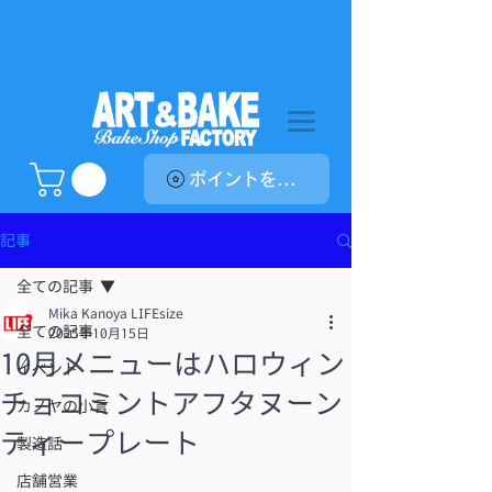
ポイントを表示
記事
全ての記事
Mika Kanoya LIFEsize
全ての記事
2025年10月15日
10月メニューはハロウィン
イベント
チョコミントアフタヌーン
カノヤの小言
ティープレート
製造話
店舗営業