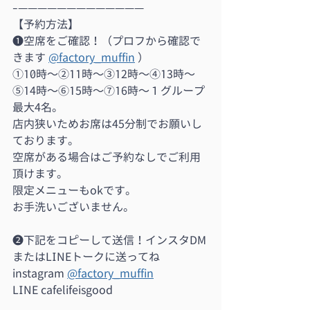
-—————————————
【予約方法】
❶空席をご確認！（プロフから確認で
きます 
@factory_muffin
 ）
①10時〜②11時〜③12時〜④13時〜
⑤14時〜⑥15時〜⑦16時〜１グループ
最大4名。
店内狭いためお席は45分制でお願いし
ております。
空席がある場合はご予約なしでご利用
頂けます。
限定メニューもokです。
お手洗いございません。
❷下記をコピーして送信！インスタDM
またはLINEトークに送ってね
instagram 
@factory_muffin
LINE cafelifeisgood
_______________________